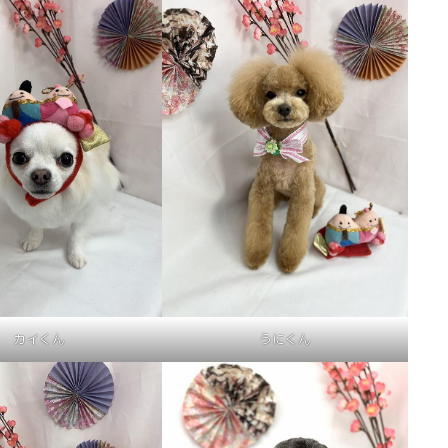
カイくん
うにくん