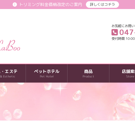
トリミング料金価格改定のご案内
詳しくはコチラ
お気軽にお問い
047
受付時間 10:00-
パ・エステ
ペットホテル
商品
店舗案
 & Esthetic
Pet Hotel
Product
Store