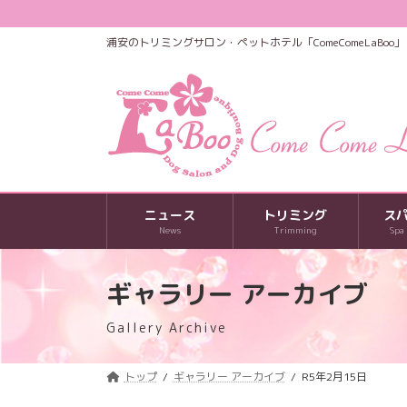
コ
ナ
ン
ビ
浦安のトリミングサロン・ペットホテル「ComeComeLaBoo」
テ
ゲ
ン
ー
ツ
シ
へ
ョ
ス
ン
キ
に
ッ
移
プ
動
ニュース
トリミング
ス
News
Trimming
Spa
ギャラリー アーカイブ
Gallery Archive
トップ
ギャラリー アーカイブ
R5年2月15日