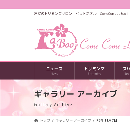
コ
ナ
ン
ビ
浦安のトリミングサロン・ペットホテル「ComeComeLaBoo」
テ
ゲ
ン
ー
ツ
シ
へ
ョ
ス
ン
キ
に
ッ
移
プ
動
ニュース
トリミング
ス
News
Trimming
Spa
ギャラリー アーカイブ
Gallery Archive
トップ
ギャラリー アーカイブ
R5年11月7日