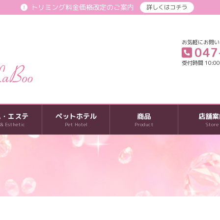
トリミング料金価格改定のご案内
詳しくはコチラ
お気軽にお問い
047
受付時間 10:00-
パ・エステ
ペットホテル
商品
店舗案
 & Esthetic
Pet Hotel
Product
Store