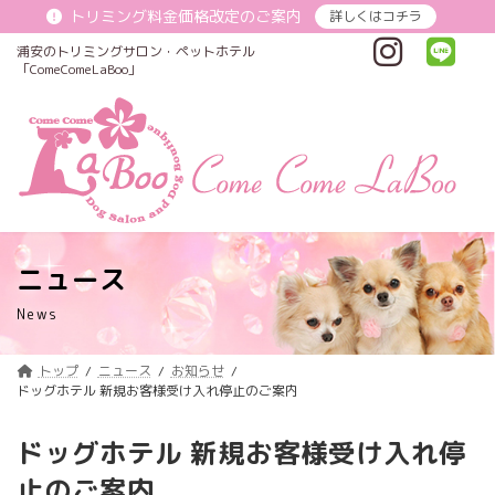
コ
ナ
トリミング料金価格改定のご案内
詳しくはコチラ
ン
ビ
テ
ゲ
浦安のトリミングサロン・ペットホテル
ン
ー
「ComeComeLaBoo」
ツ
シ
へ
ョ
ス
ン
キ
に
ッ
移
プ
動
ニュース
News
トップ
ニュース
お知らせ
ドッグホテル 新規お客様受け入れ停止のご案内
ドッグホテル 新規お客様受け入れ停
止のご案内