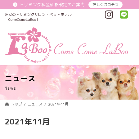
コ
ナ
トリミング料金価格改定のご案内
詳しくはコチラ
ン
ビ
テ
ゲ
浦安のトリミングサロン・ペットホテル
ン
ー
「ComeComeLaBoo」
ツ
シ
へ
ョ
ス
ン
キ
に
ッ
移
プ
動
ニュース
News
トップ
ニュース
2021年11月
2021年11月