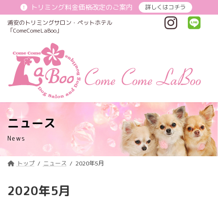
コ
ナ
トリミング料金価格改定のご案内
詳しくはコチラ
ン
ビ
テ
ゲ
浦安のトリミングサロン・ペットホテル
ン
ー
「ComeComeLaBoo」
ツ
シ
へ
ョ
ス
ン
キ
に
ッ
移
プ
動
ニュース
News
トップ
ニュース
2020年5月
2020年5月