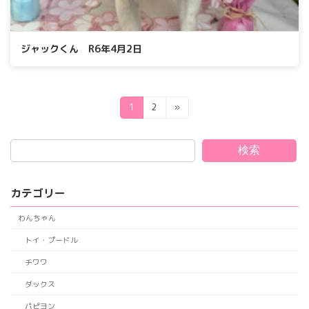
ジャックくん R6年4月2日
投
固
固
1
2
»
定
定
稿
ペ
ペ
の
ー
ー
検索
ジ
ジ
ペ
ー
カテゴリー
ジ
わんちゃん
送
トイ・プードル
り
チワワ
ダックス
パピヨン