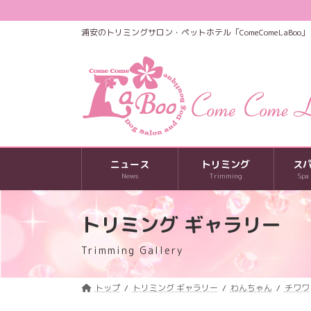
コ
ナ
ン
ビ
浦安のトリミングサロン・ペットホテル「ComeComeLaBoo」
テ
ゲ
ン
ー
ツ
シ
へ
ョ
ス
ン
キ
に
ッ
移
プ
動
ニュース
トリミング
ス
News
Trimming
Spa
トリミング ギャラリー
Trimming Gallery
トップ
トリミング ギャラリー
わんちゃん
チワワ