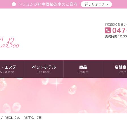
トリミング料金価格改定のご案内
詳しくはコチラ
お気軽にお問い
047
受付時間 10:00-
パ・エステ
ペットホテル
商品
店舗案
 & Esthetic
Pet Hotel
Product
Store
REONくん R5年9月7日