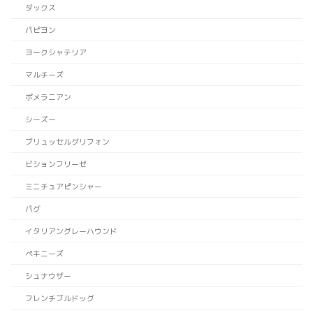
ダックス
パピヨン
ヨークシャテリア
マルチーズ
ポメラニアン
シーズー
ブリュッセルグリフォン
ビションフリーゼ
ミニチュアピンシャー
パグ
イタリアングレーハウンド
ペキニーズ
シュナウザー
フレンチブルドッグ