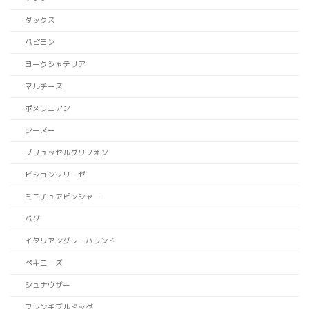
ダックス
パピヨン
ヨークシャテリア
マルチーズ
ポメラニアン
シーズー
ブリュッセルグリフォン
ビションフリーゼ
ミニチュアピンシャー
パグ
イタリアングレーハウンド
ペキニーズ
シュナウザー
フレンチブルドッグ