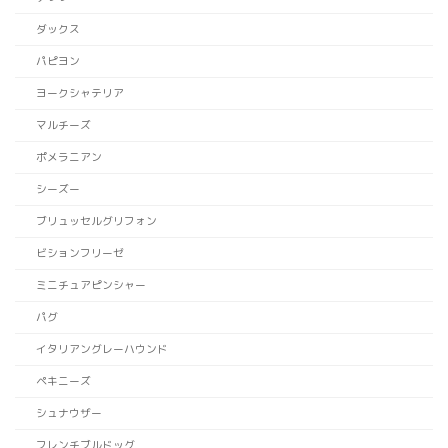
ダックス
パピヨン
ヨークシャテリア
マルチーズ
ポメラニアン
シーズー
ブリュッセルグリフォン
ビションフリーゼ
ミニチュアピンシャー
パグ
イタリアングレーハウンド
ペキニーズ
シュナウザー
フレンチブルドッグ