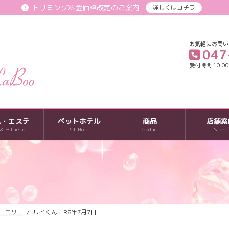
トリミング料金価格改定のご案内
詳しくはコチラ
お気軽にお問い
047
受付時間 10:00-
パ・エステ
ペットホテル
商品
店舗案
 & Esthetic
Pet Hotel
Product
Store
ーコリー
ルイくん R8年7月7日