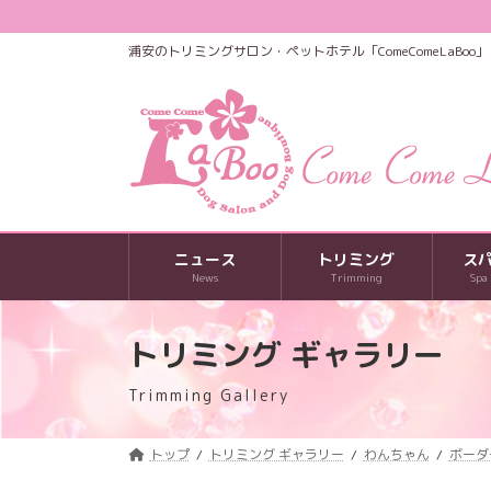
コ
ナ
ン
ビ
浦安のトリミングサロン・ペットホテル「ComeComeLaBoo」
テ
ゲ
ン
ー
ツ
シ
へ
ョ
ス
ン
キ
に
ッ
移
プ
動
ニュース
トリミング
ス
News
Trimming
Spa
トリミング ギャラリー
Trimming Gallery
トップ
トリミング ギャラリー
わんちゃん
ボーダ