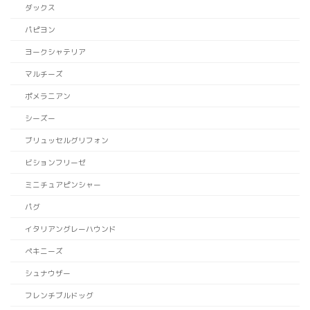
ダックス
パピヨン
ヨークシャテリア
マルチーズ
ポメラニアン
シーズー
ブリュッセルグリフォン
ビションフリーゼ
ミニチュアピンシャー
パグ
イタリアングレーハウンド
ペキニーズ
シュナウザー
フレンチブルドッグ