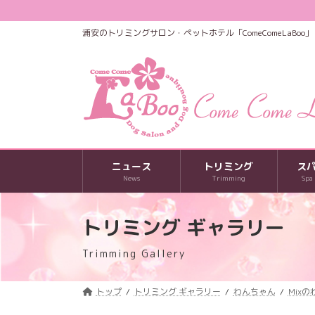
コ
ナ
ン
ビ
浦安のトリミングサロン・ペットホテル「ComeComeLaBoo」
テ
ゲ
ン
ー
ツ
シ
へ
ョ
ス
ン
キ
に
ッ
移
プ
動
ニュース
トリミング
ス
News
Trimming
Spa
トリミング ギャラリー
Trimming Gallery
トップ
トリミング ギャラリー
わんちゃん
Mix