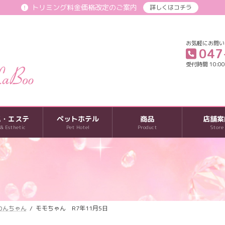
トリミング料金価格改定のご案内
詳しくはコチラ
お気軽にお問い
047
受付時間 10:00-
パ・エステ
ペットホテル
商品
店舗案
 & Esthetic
Pet Hotel
Product
Store
のわんちゃん
モモちゃん R7年11月5日