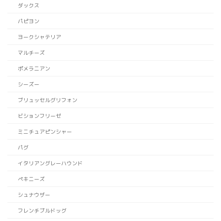
ダックス
パピヨン
ヨークシャテリア
マルチーズ
ポメラニアン
シーズー
ブリュッセルグリフォン
ビションフリーゼ
ミニチュアピンシャー
パグ
イタリアングレーハウンド
ペキニーズ
シュナウザー
フレンチブルドッグ