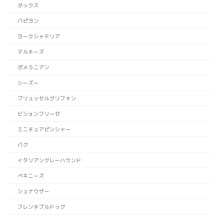
ダックス
パピヨン
ヨークシャテリア
マルチーズ
ポメラニアン
シーズー
ブリュッセルグリフォン
ビションフリーゼ
ミニチュアピンシャー
パグ
イタリアングレーハウンド
ペキニーズ
シュナウザー
フレンチブルドッグ