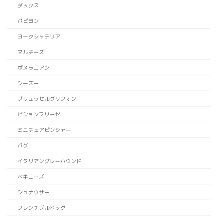
ダックス
パピヨン
ヨークシャテリア
マルチーズ
ポメラニアン
シーズー
ブリュッセルグリフォン
ビションフリーゼ
ミニチュアピンシャー
パグ
イタリアングレーハウンド
ペキニーズ
シュナウザー
フレンチブルドッグ