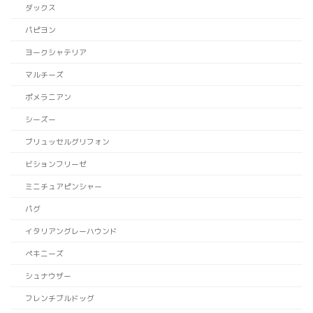
ダックス
パピヨン
ヨークシャテリア
マルチーズ
ポメラニアン
シーズー
ブリュッセルグリフォン
ビションフリーゼ
ミニチュアピンシャー
パグ
イタリアングレーハウンド
ペキニーズ
シュナウザー
フレンチブルドッグ