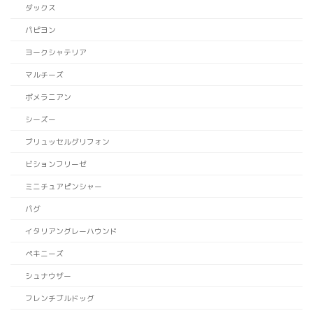
ダックス
パピヨン
ヨークシャテリア
マルチーズ
ポメラニアン
シーズー
ブリュッセルグリフォン
ビションフリーゼ
ミニチュアピンシャー
パグ
イタリアングレーハウンド
ペキニーズ
シュナウザー
フレンチブルドッグ