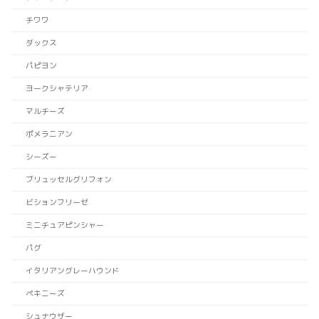
チワワ
ダックス
パピヨン
ヨークシャテリア
マルチーズ
ポメラニアン
シーズー
ブリュッセルグリフォン
ビションフリーゼ
ミニチュアピンシャー
パグ
イタリアングレーハウンド
ペキニーズ
シュナウザー