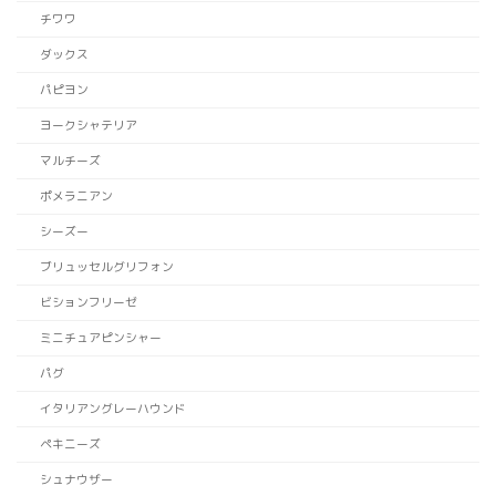
チワワ
ダックス
パピヨン
ヨークシャテリア
マルチーズ
ポメラニアン
シーズー
ブリュッセルグリフォン
ビションフリーゼ
ミニチュアピンシャー
パグ
イタリアングレーハウンド
ペキニーズ
シュナウザー