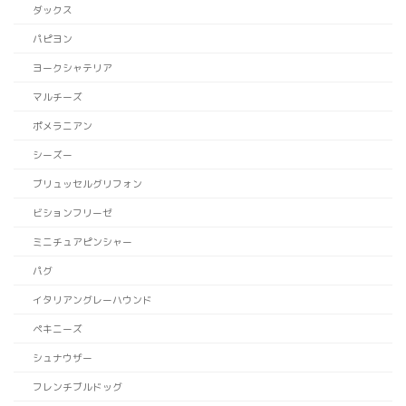
ダックス
パピヨン
ヨークシャテリア
マルチーズ
ポメラニアン
シーズー
ブリュッセルグリフォン
ビションフリーゼ
ミニチュアピンシャー
パグ
イタリアングレーハウンド
ペキニーズ
シュナウザー
フレンチブルドッグ