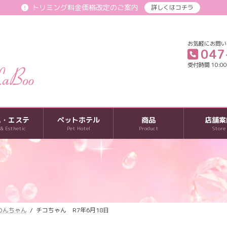
トリミング料金価格改定のご案内
詳しくはコチラ
お気軽にお問い
047
受付時間 10:00-
パ・エステ
ペットホテル
商品
店舗案
 & Esthetic
Pet Hotel
Product
Store
のわんちゃん
チコちゃん R7年6月18日