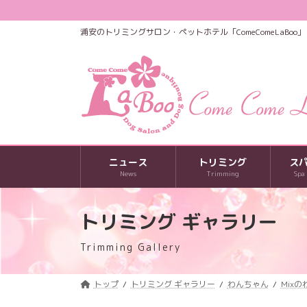
コ
ナ
ン
ビ
浦安のトリミングサロン・ペットホテル「ComeComeLaBoo」
テ
ゲ
ン
ー
ツ
シ
へ
ョ
ス
ン
キ
に
ッ
移
プ
動
ニュース
トリミング
ス
News
Trimming
Spa
トリミング ギャラリー
Trimming Gallery
トップ
トリミング ギャラリー
わんちゃん
Mix