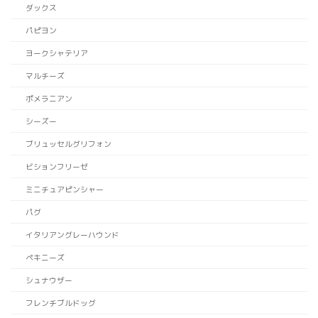
ダックス
パピヨン
ヨークシャテリア
マルチーズ
ポメラニアン
シーズー
ブリュッセルグリフォン
ビションフリーゼ
ミニチュアピンシャー
パグ
イタリアングレーハウンド
ペキニーズ
シュナウザー
フレンチブルドッグ