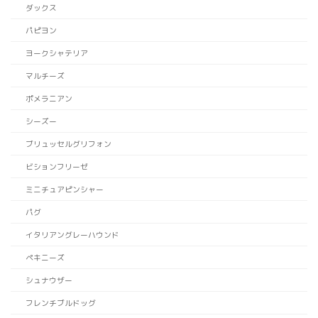
ダックス
パピヨン
ヨークシャテリア
マルチーズ
ポメラニアン
シーズー
ブリュッセルグリフォン
ビションフリーゼ
ミニチュアピンシャー
パグ
イタリアングレーハウンド
ペキニーズ
シュナウザー
フレンチブルドッグ