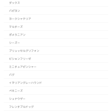
ダックス
パピヨン
ヨークシャテリア
マルチーズ
ポメラニアン
シーズー
ブリュッセルグリフォン
ビションフリーゼ
ミニチュアピンシャー
パグ
イタリアングレーハウンド
ペキニーズ
シュナウザー
フレンチブルドッグ