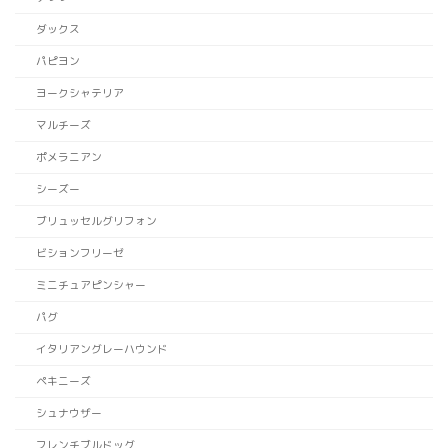
ダックス
パピヨン
ヨークシャテリア
マルチーズ
ポメラニアン
シーズー
ブリュッセルグリフォン
ビションフリーゼ
ミニチュアピンシャー
パグ
イタリアングレーハウンド
ペキニーズ
シュナウザー
フレンチブルドッグ