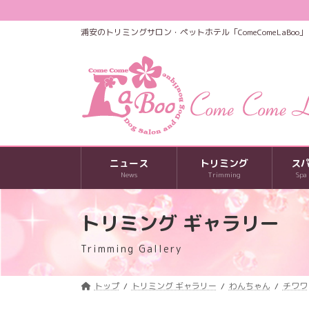
コ
ナ
ン
ビ
浦安のトリミングサロン・ペットホテル「ComeComeLaBoo」
テ
ゲ
ン
ー
ツ
シ
へ
ョ
ス
ン
キ
に
ッ
移
プ
動
ニュース
トリミング
ス
News
Trimming
Spa
トリミング ギャラリー
Trimming Gallery
トップ
トリミング ギャラリー
わんちゃん
チワワ