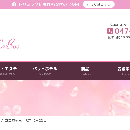
トリミング料金価格改定のご案内
詳しくはコチラ
お気軽にお問い
047
受付時間 10:00-
パ・エステ
ペットホテル
商品
店舗案
 & Esthetic
Pet Hotel
Product
Store
ココちゃん R7年6月22日