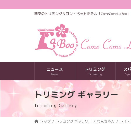
コ
ナ
ン
ビ
浦安のトリミングサロン・ペットホテル「ComeComeLaBoo」
テ
ゲ
ン
ー
ツ
シ
へ
ョ
ス
ン
キ
に
ッ
移
プ
動
ニュース
トリミング
ス
News
Trimming
Spa
トリミング ギャラリー
Trimming Gallery
トップ
トリミング ギャラリー
わんちゃん
トイ・