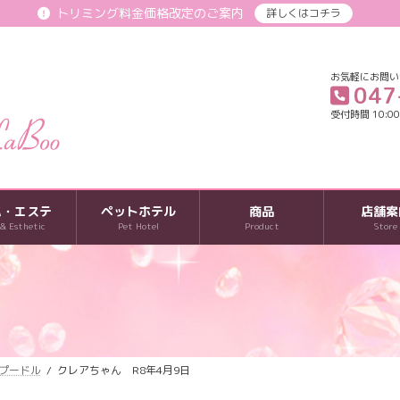
トリミング料金価格改定のご案内
詳しくはコチラ
お気軽にお問い
047
受付時間 10:00-
パ・エステ
ペットホテル
商品
店舗案
 & Esthetic
Pet Hotel
Product
Store
プードル
クレアちゃん R8年4月9日