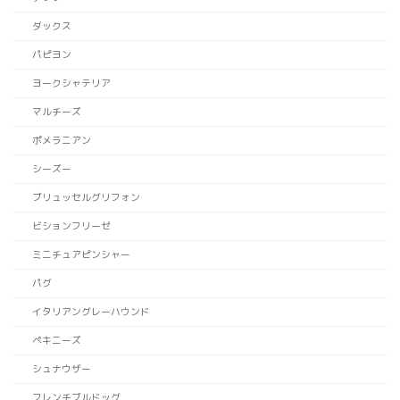
ダックス
パピヨン
ヨークシャテリア
マルチーズ
ポメラニアン
シーズー
ブリュッセルグリフォン
ビションフリーゼ
ミニチュアピンシャー
パグ
イタリアングレーハウンド
ペキニーズ
シュナウザー
フレンチブルドッグ