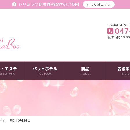
トリミング料金価格改定のご案内
詳しくはコチラ
お気軽にお問い
047
受付時間 10:00-
パ・エステ
ペットホテル
商品
店舗案
 & Esthetic
Pet Hotel
Product
Store
ゃん R8年6月24日