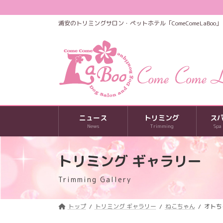
コ
ナ
ン
ビ
浦安のトリミングサロン・ペットホテル「ComeComeLaBoo」
テ
ゲ
ン
ー
ツ
シ
へ
ョ
ス
ン
キ
に
ッ
移
プ
動
ニュース
トリミング
ス
News
Trimming
Spa
トリミング ギャラリー
Trimming Gallery
トップ
トリミング ギャラリー
ねこちゃん
オトち