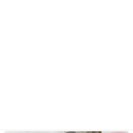
アンクくん
イタリアングレーハウンド
ギャラリー用カテゴリ
前の記事
アンクくん R2年10月17日
2020年10月17日