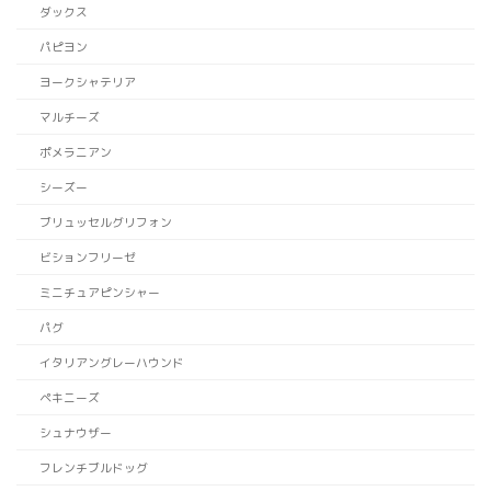
ダックス
パピヨン
ヨークシャテリア
マルチーズ
ポメラニアン
シーズー
ブリュッセルグリフォン
ビションフリーゼ
ミニチュアピンシャー
パグ
イタリアングレーハウンド
ペキニーズ
シュナウザー
フレンチブルドッグ