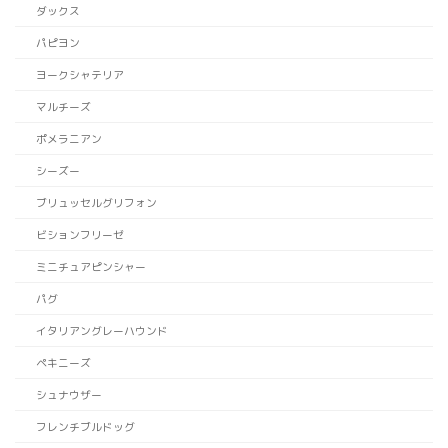
ダックス
パピヨン
ヨークシャテリア
マルチーズ
ポメラニアン
シーズー
ブリュッセルグリフォン
ビションフリーゼ
ミニチュアピンシャー
パグ
イタリアングレーハウンド
ペキニーズ
シュナウザー
フレンチブルドッグ