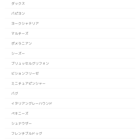
ダックス
パピヨン
ヨークシャテリア
マルチーズ
ポメラニアン
シーズー
ブリュッセルグリフォン
ビションフリーゼ
ミニチュアピンシャー
パグ
イタリアングレーハウンド
ペキニーズ
シュナウザー
フレンチブルドッグ