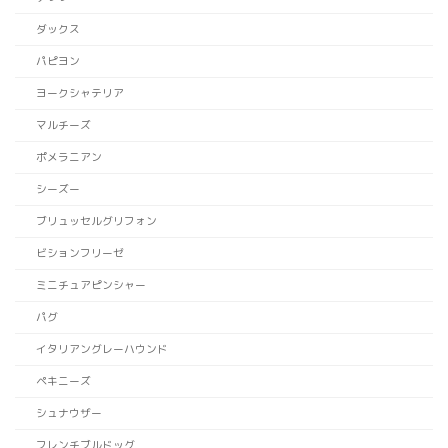
ダックス
パピヨン
ヨークシャテリア
マルチーズ
ポメラニアン
シーズー
ブリュッセルグリフォン
ビションフリーゼ
ミニチュアピンシャー
パグ
イタリアングレーハウンド
ペキニーズ
シュナウザー
フレンチブルドッグ