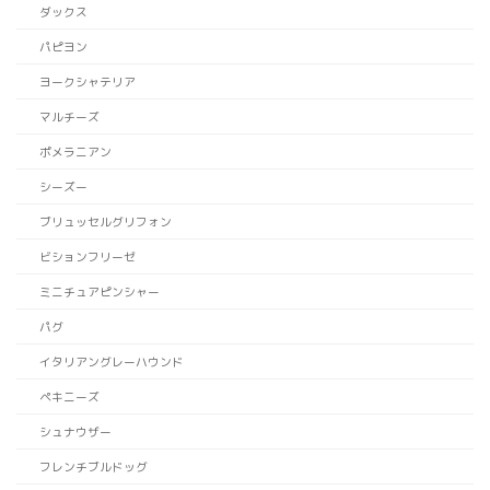
ダックス
パピヨン
ヨークシャテリア
マルチーズ
ポメラニアン
シーズー
ブリュッセルグリフォン
ビションフリーゼ
ミニチュアピンシャー
パグ
イタリアングレーハウンド
ペキニーズ
シュナウザー
フレンチブルドッグ