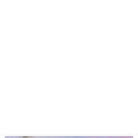
マークくん
チワワ
ギャラリー用カテゴリ
前の記事
ソランちゃん R8年4月9日
2026年4月9日