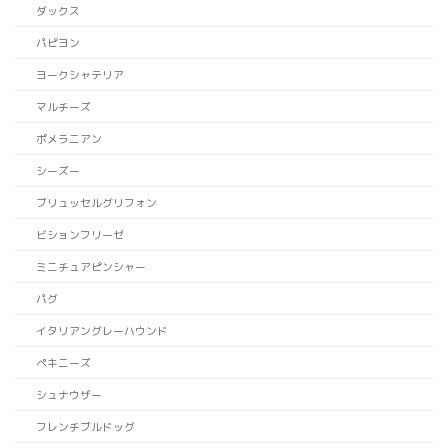
ダックス
パピヨン
ヨークシャテリア
マルチーズ
ポメラニアン
シーズー
ブリュッセルグリフォン
ビションフリーゼ
ミニチュアピンシャー
パグ
イタリアングレーハウンド
ペキニーズ
シュナウザー
フレンチブルドッグ