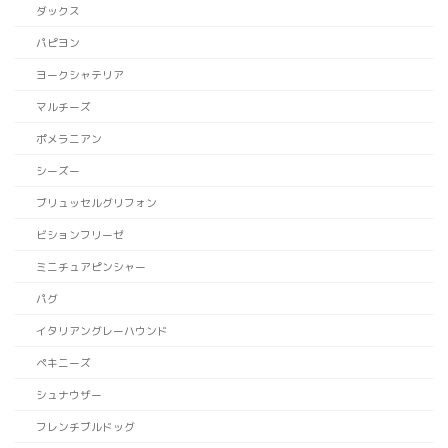
ダックス
パピヨン
ヨークシャテリア
マルチーズ
ポメラニアン
シーズー
ブリュッセルグリフォン
ビションフリーゼ
ミニチュアピンシャー
パグ
イタリアングレーハウンド
ペキニーズ
シュナウザー
フレンチブルドッグ