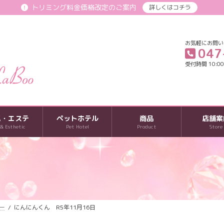
トリミング料金価格改定のご案内
詳しくはコチラ
お気軽にお問い
047
受付時間 10:00-
パ・エステ
ペットホテル
商品
店舗案
 & Esthetic
Pet Hotel
Product
Store
ー
にんにんくん R5年11月16日