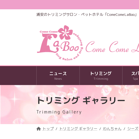
コ
ナ
ン
ビ
浦安のトリミングサロン・ペットホテル「ComeComeLaBoo」
テ
ゲ
ン
ー
ツ
シ
へ
ョ
ス
ン
キ
に
ッ
移
プ
動
ニュース
トリミング
ス
News
Trimming
Spa
トリミング ギャラリー
Trimming Gallery
トップ
トリミング ギャラリー
わんちゃん
シーズ