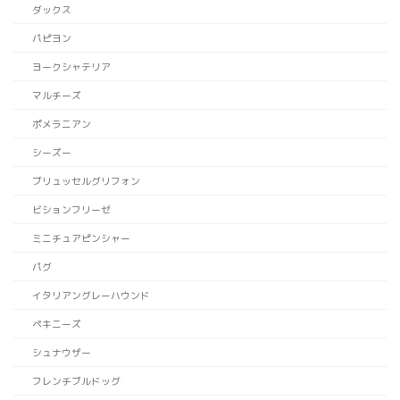
ダックス
パピヨン
ヨークシャテリア
マルチーズ
ポメラニアン
シーズー
ブリュッセルグリフォン
ビションフリーゼ
ミニチュアピンシャー
パグ
イタリアングレーハウンド
ペキニーズ
シュナウザー
フレンチブルドッグ