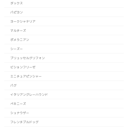
ダックス
パピヨン
ヨークシャテリア
マルチーズ
ポメラニアン
シーズー
ブリュッセルグリフォン
ビションフリーゼ
ミニチュアピンシャー
パグ
イタリアングレーハウンド
ペキニーズ
シュナウザー
フレンチブルドッグ