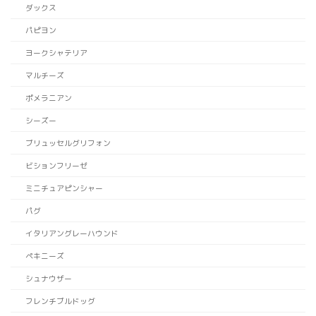
ダックス
パピヨン
ヨークシャテリア
マルチーズ
ポメラニアン
シーズー
ブリュッセルグリフォン
ビションフリーゼ
ミニチュアピンシャー
パグ
イタリアングレーハウンド
ペキニーズ
シュナウザー
フレンチブルドッグ