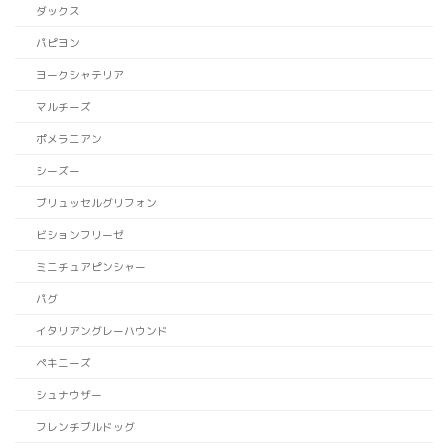
ダックス
パピヨン
ヨークシャテリア
マルチーズ
ポメラニアン
シーズー
ブリュッセルグリフォン
ビションフリーゼ
ミニチュアピンシャー
パグ
イタリアングレーハウンド
ペキニーズ
シュナウザー
フレンチブルドッグ