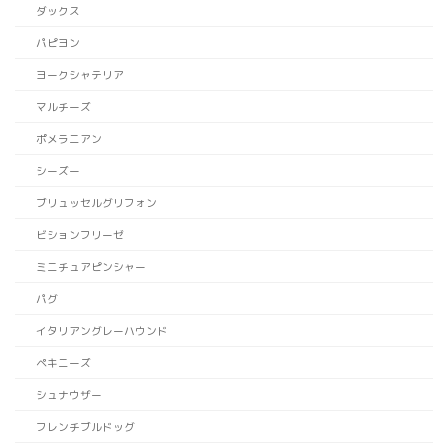
ダックス
パピヨン
ヨークシャテリア
マルチーズ
ポメラニアン
シーズー
ブリュッセルグリフォン
ビションフリーゼ
ミニチュアピンシャー
パグ
イタリアングレーハウンド
ペキニーズ
シュナウザー
フレンチブルドッグ