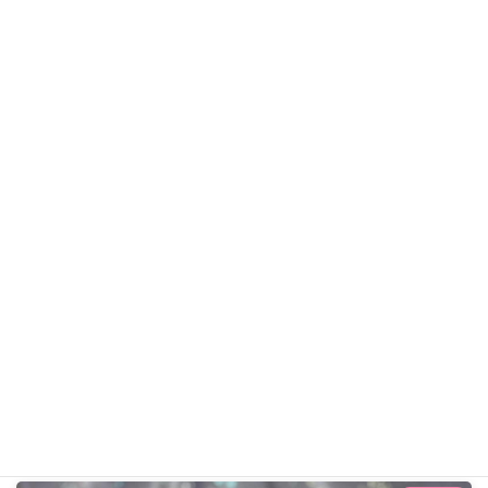
くうくん
ポメラニアン
ギャラリー用カテゴリ
前の記事
とんとんくん R8年6月1日
2026年6月1日