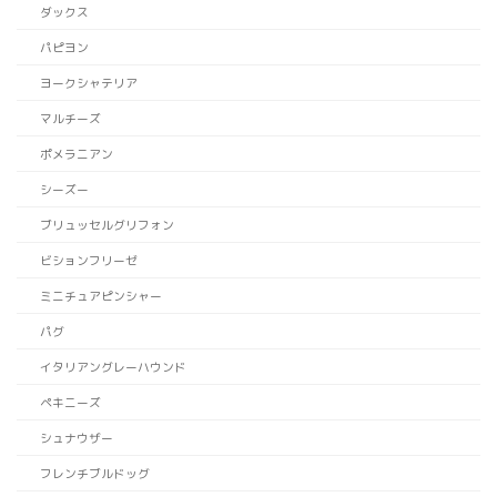
ダックス
パピヨン
ヨークシャテリア
マルチーズ
ポメラニアン
シーズー
ブリュッセルグリフォン
ビションフリーゼ
ミニチュアピンシャー
パグ
イタリアングレーハウンド
ペキニーズ
シュナウザー
フレンチブルドッグ