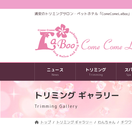
コ
ナ
ン
ビ
浦安のトリミングサロン・ペットホテル「ComeComeLaBoo」
テ
ゲ
ン
ー
ツ
シ
へ
ョ
ス
ン
キ
に
ッ
移
プ
動
ニュース
トリミング
ス
News
Trimming
Spa
トリミング ギャラリー
Trimming Gallery
トップ
トリミング ギャラリー
わんちゃん
チワワ