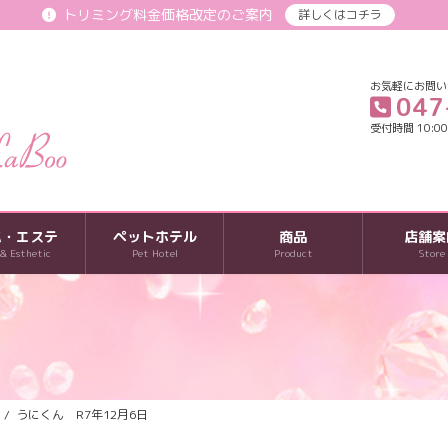
トリミング料金価格改定のご案内
詳しくはコチラ
お気軽にお問い
047
受付時間 10:00-
パ・エステ
ペットホテル
商品
店舗案
 & Esthetic
Pet Hotel
Product
Store
うにくん R7年12月6日