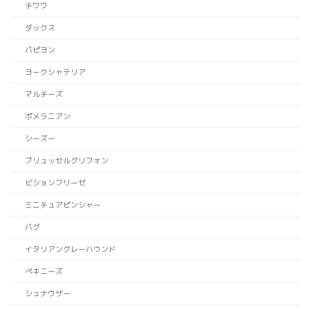
チワワ
ダックス
パピヨン
ヨークシャテリア
マルチーズ
ポメラニアン
シーズー
ブリュッセルグリフォン
ビションフリーゼ
ミニチュアピンシャー
パグ
イタリアングレーハウンド
ペキニーズ
シュナウザー