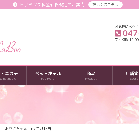
トリミング料金価格改定のご案内
詳しくはコチラ
お気軽にお問い
047
受付時間 10:00-
パ・エステ
ペットホテル
商品
店舗案
 & Esthetic
Pet Hotel
Product
Store
あずきちゃん R7年7月5日