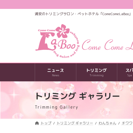
コ
ナ
ン
ビ
浦安のトリミングサロン・ペットホテル「ComeComeLaBoo」
テ
ゲ
ン
ー
ツ
シ
へ
ョ
ス
ン
キ
に
ッ
移
プ
動
ニュース
トリミング
ス
News
Trimming
Spa
トリミング ギャラリー
Trimming Gallery
トップ
トリミング ギャラリー
わんちゃん
チワワ