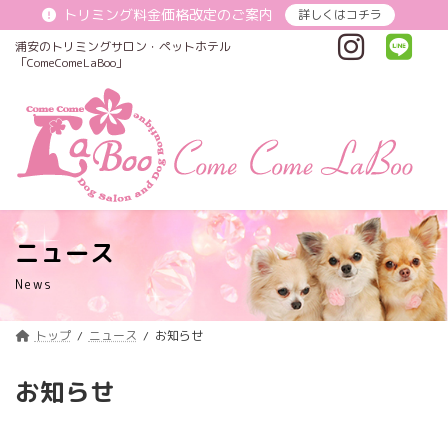
コ
ナ
トリミング料金価格改定のご案内
詳しくはコチラ
ン
ビ
テ
ゲ
浦安のトリミングサロン・ペットホテル
ン
ー
「ComeComeLaBoo」
ツ
シ
へ
ョ
ス
ン
キ
に
ッ
移
プ
動
ニュース
News
トップ
ニュース
お知らせ
お知らせ