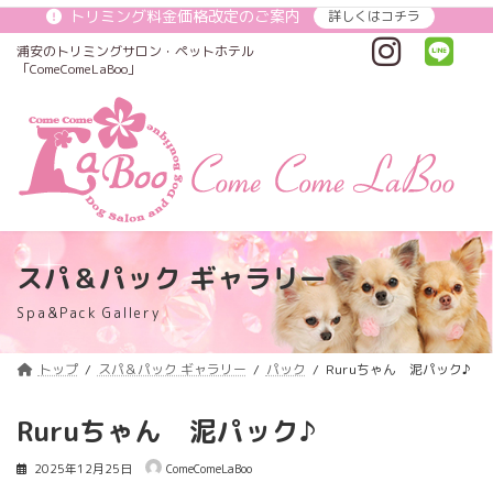
コ
ナ
トリミング料金価格改定のご案内
詳しくはコチラ
ン
ビ
テ
ゲ
浦安のトリミングサロン・ペットホテル
ン
ー
「ComeComeLaBoo」
ツ
シ
へ
ョ
ス
ン
キ
に
ッ
移
プ
動
スパ＆パック ギャラリー
Spa&Pack Gallery
トップ
スパ＆パック ギャラリー
パック
Ruruちゃん 泥パック♪
Ruruちゃん 泥パック♪
2025年12月25日
ComeComeLaBoo