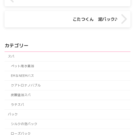
こたつくん 泥パック♪
カテゴリー
スパ
ペット用水素浴
EM＆NEEMバス
クアトロナノバブル
炭酸温浴スパ
ラテスパ
パック
シルクの泡パック
ローズパック