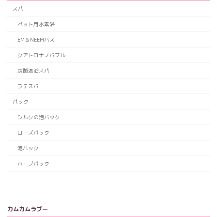
スパ
ペット用水素浴
EM＆NEEMバス
クアトロナノバブル
炭酸温浴スパ
ラテスパ
パック
シルクの泡パック
ローズパック
泥パック
ハーブパック
カムカムラブー