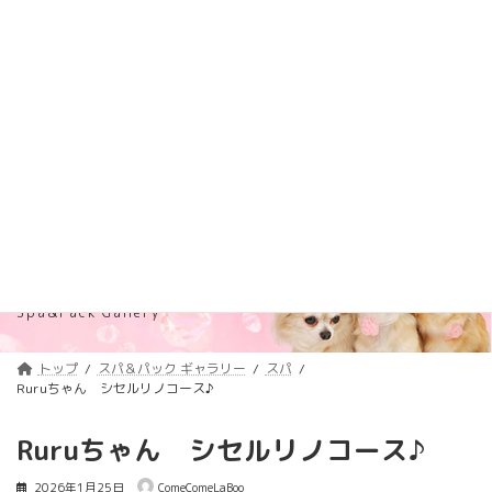
コ
ナ
トリミング料金価格改定のご案内
詳しくはコチラ
ン
ビ
テ
ゲ
浦安のトリミングサロン・ペットホテル
ン
ー
「ComeComeLaBoo」
ツ
シ
へ
ョ
ス
ン
キ
に
ッ
移
プ
動
スパ＆パック ギャラリー
Spa&Pack Gallery
トップ
スパ＆パック ギャラリー
スパ
Ruruちゃん シセルリノコース♪
Ruruちゃん シセルリノコース♪
2026年1月25日
ComeComeLaBoo